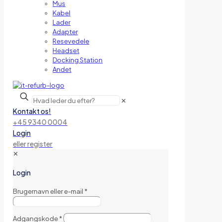
Mus
Kabel
Lader
Adapter
Resevedele
Headset
Docking Station
Andet
✕
Kontakt os!
+45 9340 0004
Login
eller register
✕
Login
Brugernavn eller e-mail
*
Adgangskode
*