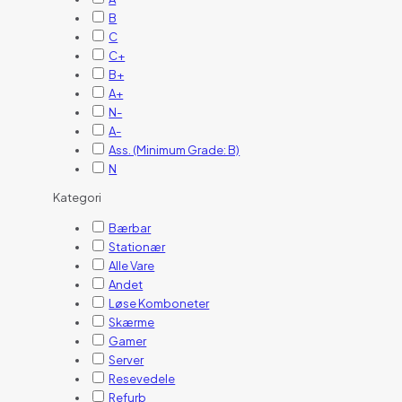
B
C
C+
B+
A+
N-
A-
Ass. (Minimum Grade: B)
N
Kategori
Bærbar
Stationær
Alle Vare
Andet
Løse Komboneter
Skærme
Gamer
Server
Resevedele
Refurb