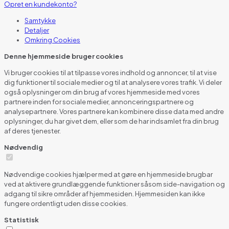
Opret en kundekonto?
Samtykke
Detaljer
Omkring
Cookies
Denne hjemmeside bruger cookies
Vi bruger cookies til at tilpasse vores indhold og annoncer, til at vise
dig funktioner til sociale medier og til at analysere vores trafik. Vi deler
også oplysninger om din brug af vores hjemmeside med vores
partnere inden for sociale medier, annonceringspartnere og
analysepartnere. Vores partnere kan kombinere disse data med andre
oplysninger, du har givet dem, eller som de har indsamlet fra din brug
af deres tjenester.
Nødvendig
Nødvendige cookies hjælper med at gøre en hjemmeside brugbar
ved at aktivere grundlæggende funktioner såsom side-navigation og
adgang til sikre områder af hjemmesiden. Hjemmesiden kan ikke
fungere ordentligt uden disse cookies.
Statistisk