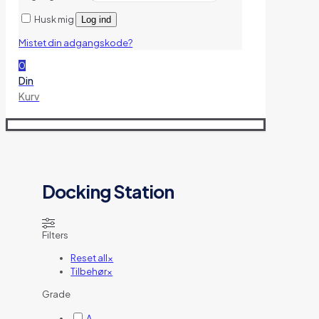
Husk mig
Log ind
Mistet din adgangskode?
0
Din
Kurv
Docking Station
Filters
Reset all
×
Tilbehør
×
Grade
A