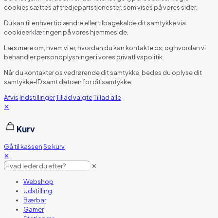
cookies sættes af tredjepartstjenester, som vises på vores sider.
Du kan til enhver tid ændre eller tilbagekalde dit samtykke via
cookieerklæringen på vores hjemmeside.
Læs mere om, hvem vi er, hvordan du kan kontakte os, og hvordan vi
behandler personoplysninger i vores privatlivspolitik.
Når du kontakter os vedrørende dit samtykke, bedes du oplyse dit
samtykke-ID samt datoen for dit samtykke.
Afvis
Indstillinger
Tillad valgte
Tillad alle
✕
Kurv
Gå til kassen
Se kurv
✕
✕
Webshop
Udstilling
Bærbar
Gamer