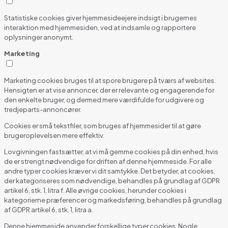
Statistiske cookies giver hjemmesideejere indsigt i brugernes
interaktion med hjemmesiden, ved at indsamle og rapportere
oplysninger anonymt.
Marketing
Marketing cookies bruges til at spore brugere på tværs af websites.
Hensigten er at vise annoncer, der er relevante og engagerende for
den enkelte bruger, og dermed mere værdifulde for udgivere og
tredjeparts-annoncører.
Cookies er små tekstfiler, som bruges af hjemmesider til at gøre
brugeroplevelsen mere effektiv.
Lovgivningen fastsætter, at vi må gemme cookies på din enhed, hvis
de er strengt nødvendige for driften af denne hjemmeside. For alle
andre typer cookies kræver vi dit samtykke. Det betyder, at cookies,
der kategoriseres som nødvendige, behandles på grundlag af GDPR
artikel 6, stk. 1, litra f. Alle øvrige cookies, herunder cookies i
kategorierne præferencer og markedsføring, behandles på grundlag
af GDPR artikel 6, stk. 1, litra a.
Denne hjemmeside anvender forskellige typer cookies. Nogle