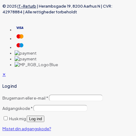
© 2025
IT-Refurb
| Herambsgade 19, 8200 Aarhus N | CVR:
42978884 | Alle rettigheder forbeholdt
✕
Log ind
Brugernavn eller e-mail
*
Adgangskode
*
Husk mig
Log ind
Mistet din adgangskode?