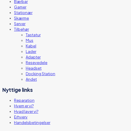
Bærbar
Gamer
Stationær
Skærme
Server
Tilbehør
Tastatur
Mus
Kabel
Lader
Adapter
Resevedele
Headset
Docking Station
Andet
Nyttige links
Reparation
Hvem er vi?
Hvad laver vi?
Erhverv
Handelsbetingelser