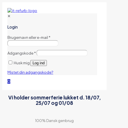
✕
Login
Brugernavn eller e-mail
*
Adgangskode
*
Husk mig
Log ind
Mistet din adgangskode?
0
Vi holder sommerferie lukket d. 18/07,
25/07 og 01/08
100% Dansk genbrug