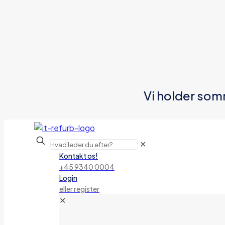
Vi holder som
✕
Kontakt os!
+45 9340 0004
Login
eller register
✕