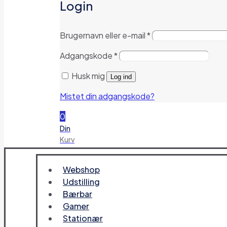
Login
Brugernavn eller e-mail
*
Adgangskode
*
Husk mig
Log ind
Mistet din adgangskode?
0
Din
Kurv
Webshop
Udstilling
Bærbar
Gamer
Stationær