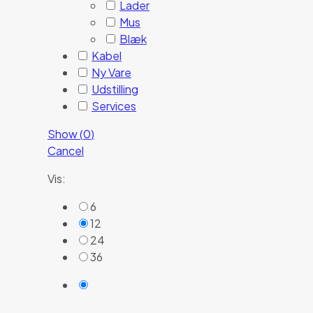
Lader
Mus
Blæk
Kabel
Ny Vare
Udstilling
Services
Show
(
0
)
Cancel
Vis:
6
12
24
36