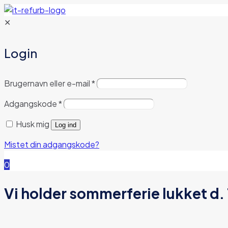
✕
Login
Brugernavn eller e-mail
*
Adgangskode
*
Husk mig
Log ind
Mistet din adgangskode?
0
Vi holder sommerferie lukket d.