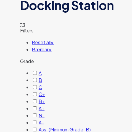
Docking Station
Filters
Reset all
×
Bærbar
×
Grade
A
B
C
C+
B+
A+
N-
A-
Ass. (Minimum Grade: B)