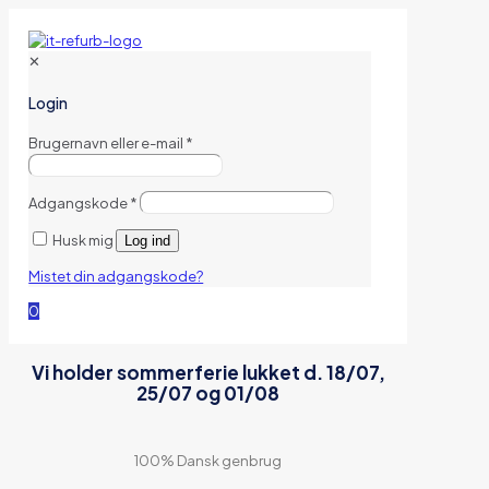
✕
Login
Brugernavn eller e-mail
*
Adgangskode
*
Husk mig
Log ind
Mistet din adgangskode?
0
Vi holder sommerferie lukket d. 18/07,
25/07 og 01/08
100% Dansk genbrug