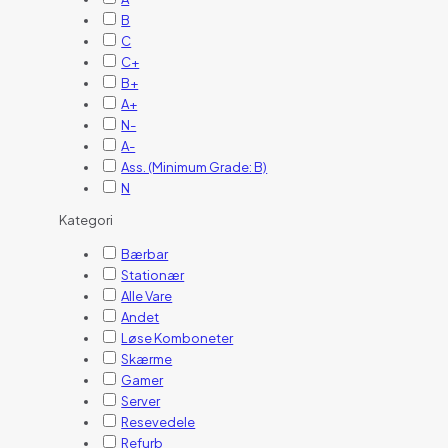
B
C
C+
B+
A+
N-
A-
Ass. (Minimum Grade: B)
N
Kategori
Bærbar
Stationær
Alle Vare
Andet
Løse Komboneter
Skærme
Gamer
Server
Resevedele
Refurb