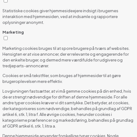
Statistiske cookies giver hjemmesideejere indsigt i brugernes
interaktion med hjemmesiden, ved at indsamle og rapportere
oplysninger anonymt.
Marketing
Marketing cookies bruges til at spore brugere på tværs af websites.
Hensigten er at vise annoncer, der er relevante og engagerende for
den enkelte bruger, og dermed mere værdifulde for udgivere og
tredjeparts-annoncører.
Cookies er små tekstfiler, som bruges af hjemmesider til at gøre
brugeroplevelsen mere effektiv.
Lovgivningen fastsætter, at vi må gemme cookies på din enhed, hvis
de er strengt nødvendige for driften af denne hjemmeside. For alle
andre typer cookies kræver vi dit samtykke. Det betyder, at cookies,
der kategoriseres som nødvendige, behandles på grundlag af GDPR
artikel 6, stk. 1, litra f. Alle øvrige cookies, herunder cookies i
kategorierne præferencer og markedsføring, behandles på grundlag
af GDPR artikel 6, stk. 1, litra a.
Denne hjemmeside anvender forskellige typer cookies. Nogle