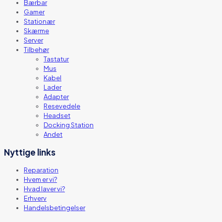
Bærbar
Gamer
Stationær
Skærme
Server
Tilbehør
Tastatur
Mus
Kabel
Lader
Adapter
Resevedele
Headset
Docking Station
Andet
Nyttige links
Reparation
Hvem er vi?
Hvad laver vi?
Erhverv
Handelsbetingelser