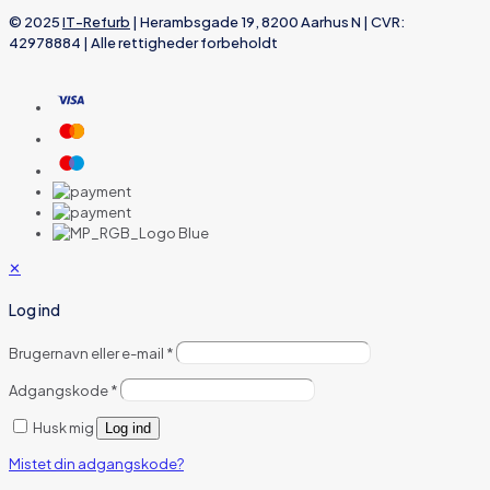
© 2025
IT-Refurb
| Herambsgade 19, 8200 Aarhus N | CVR:
42978884 | Alle rettigheder forbeholdt
✕
Log ind
Brugernavn eller e-mail
*
Adgangskode
*
Husk mig
Log ind
Mistet din adgangskode?