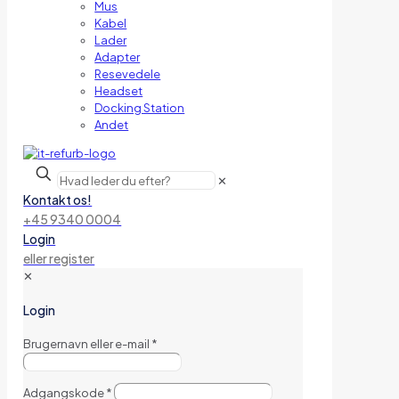
Mus
Kabel
Lader
Adapter
Resevedele
Headset
Docking Station
Andet
✕
Kontakt os!
+45 9340 0004
Login
eller register
✕
Login
Brugernavn eller e-mail
*
Adgangskode
*