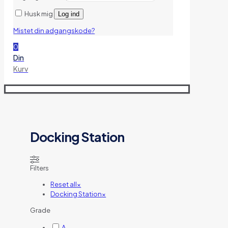
Husk mig
Log ind
Mistet din adgangskode?
0
Din
Kurv
Docking Station
Filters
Reset all
×
Docking Station
×
Grade
A