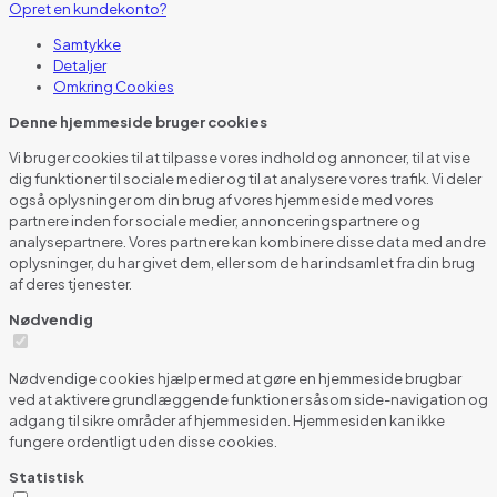
Opret en kundekonto?
Samtykke
Detaljer
Omkring
Cookies
Denne hjemmeside bruger cookies
Vi bruger cookies til at tilpasse vores indhold og annoncer, til at vise
dig funktioner til sociale medier og til at analysere vores trafik. Vi deler
også oplysninger om din brug af vores hjemmeside med vores
partnere inden for sociale medier, annonceringspartnere og
analysepartnere. Vores partnere kan kombinere disse data med andre
oplysninger, du har givet dem, eller som de har indsamlet fra din brug
af deres tjenester.
Nødvendig
Nødvendige cookies hjælper med at gøre en hjemmeside brugbar
ved at aktivere grundlæggende funktioner såsom side-navigation og
adgang til sikre områder af hjemmesiden. Hjemmesiden kan ikke
fungere ordentligt uden disse cookies.
Statistisk