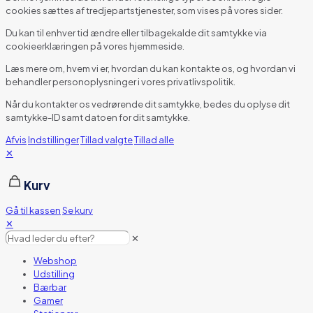
cookies sættes af tredjepartstjenester, som vises på vores sider.
Du kan til enhver tid ændre eller tilbagekalde dit samtykke via
cookieerklæringen på vores hjemmeside.
Læs mere om, hvem vi er, hvordan du kan kontakte os, og hvordan vi
behandler personoplysninger i vores privatlivspolitik.
Når du kontakter os vedrørende dit samtykke, bedes du oplyse dit
samtykke-ID samt datoen for dit samtykke.
Afvis
Indstillinger
Tillad valgte
Tillad alle
✕
Kurv
Gå til kassen
Se kurv
✕
✕
Webshop
Udstilling
Bærbar
Gamer