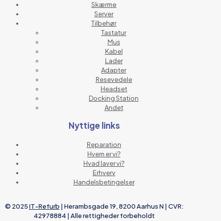
Skærme
Server
Tilbehør
Tastatur
Mus
Kabel
Lader
Adapter
Resevedele
Headset
Docking Station
Andet
Nyttige links
Reparation
Hvem er vi?
Hvad laver vi?
Erhverv
Handelsbetingelser
© 2025
IT-Refurb
| Herambsgade 19, 8200 Aarhus N | CVR:
42978884 | Alle rettigheder forbeholdt