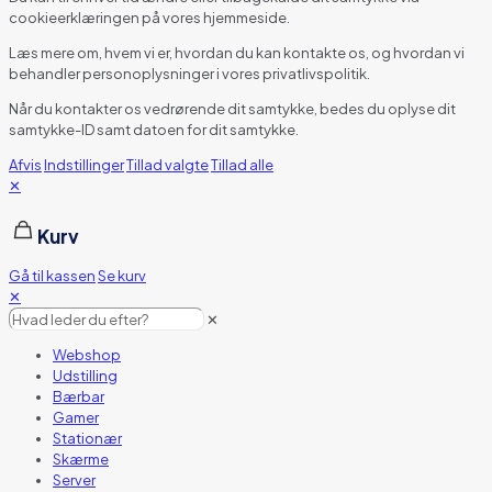
cookieerklæringen på vores hjemmeside.
Læs mere om, hvem vi er, hvordan du kan kontakte os, og hvordan vi
behandler personoplysninger i vores privatlivspolitik.
Når du kontakter os vedrørende dit samtykke, bedes du oplyse dit
samtykke-ID samt datoen for dit samtykke.
Afvis
Indstillinger
Tillad valgte
Tillad alle
✕
Kurv
Gå til kassen
Se kurv
✕
✕
Webshop
Udstilling
Bærbar
Gamer
Stationær
Skærme
Server