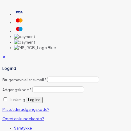
✕
Log ind
Brugernavn eller e-mail
*
Adgangskode
*
Husk mig
Log ind
Mistet din adgangskode?
Opret en kundekonto?
Samtykke