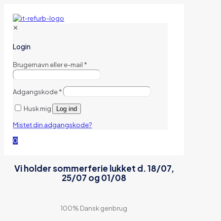
✕
Login
Brugernavn eller e-mail
*
Adgangskode
*
Husk mig
Log ind
Mistet din adgangskode?
0
Vi holder sommerferie lukket d. 18/07,
25/07 og 01/08
100% Dansk genbrug