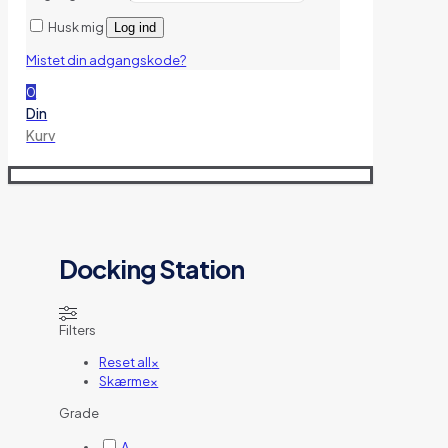
Husk mig
Log ind
Mistet din adgangskode?
0
Din
Kurv
Docking Station
Filters
Reset all
×
Skærme
×
Grade
A