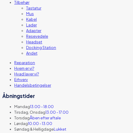
Tilbehør
Tastatur
Mus
Kabel
Lader
Adapter
Resevedele
Headset
Docking Station
Andet
Reparation
Hvem er vi?
Hvad laver vi?
Erhverv
Handelsbetingelser
Åbningstider
Mandag
13.00 - 18.00
Tirsdag, Onsdag
13.00 - 17.00
Torsdag
Åben efter aftale
Lørdag
10.00 - 13.00
Søndag & Helligdage
Lukket