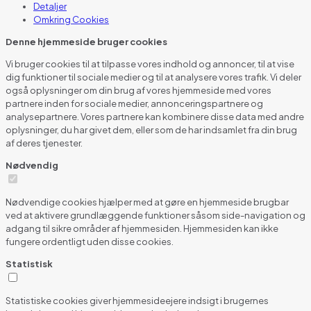
Detaljer
Omkring
Cookies
Denne hjemmeside bruger cookies
Vi bruger cookies til at tilpasse vores indhold og annoncer, til at vise
dig funktioner til sociale medier og til at analysere vores trafik. Vi deler
også oplysninger om din brug af vores hjemmeside med vores
partnere inden for sociale medier, annonceringspartnere og
analysepartnere. Vores partnere kan kombinere disse data med andre
oplysninger, du har givet dem, eller som de har indsamlet fra din brug
af deres tjenester.
Nødvendig
Nødvendige cookies hjælper med at gøre en hjemmeside brugbar
ved at aktivere grundlæggende funktioner såsom side-navigation og
adgang til sikre områder af hjemmesiden. Hjemmesiden kan ikke
fungere ordentligt uden disse cookies.
Statistisk
Statistiske cookies giver hjemmesideejere indsigt i brugernes