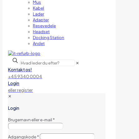
Mus
Kabel
Lader
Adapter
Resevedele
Headset
Docking Station
Andet
✕
Kontakt os!
+45 9340 0004
Login
eller register
✕
Login
Brugernavn eller e-mail
*
Adgangskode
*