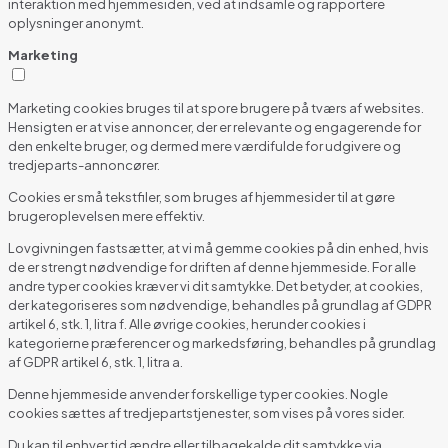
interaktion med hjemmesiden, ved at indsamle og rapportere
oplysninger anonymt.
Marketing
Marketing cookies bruges til at spore brugere på tværs af websites.
Hensigten er at vise annoncer, der er relevante og engagerende for
den enkelte bruger, og dermed mere værdifulde for udgivere og
tredjeparts-annoncører.
Cookies er små tekstfiler, som bruges af hjemmesider til at gøre
brugeroplevelsen mere effektiv.
Lovgivningen fastsætter, at vi må gemme cookies på din enhed, hvis
de er strengt nødvendige for driften af denne hjemmeside. For alle
andre typer cookies kræver vi dit samtykke. Det betyder, at cookies,
der kategoriseres som nødvendige, behandles på grundlag af GDPR
artikel 6, stk. 1, litra f. Alle øvrige cookies, herunder cookies i
kategorierne præferencer og markedsføring, behandles på grundlag
af GDPR artikel 6, stk. 1, litra a.
Denne hjemmeside anvender forskellige typer cookies. Nogle
cookies sættes af tredjepartstjenester, som vises på vores sider.
Du kan til enhver tid ændre eller tilbagekalde dit samtykke via