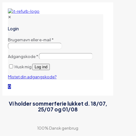
✕
Login
Brugernavn eller e-mail
*
Adgangskode
*
Husk mig
Log ind
Mistet din adgangskode?
0
Vi holder sommerferie lukket d. 18/07,
25/07 og 01/08
100% Dansk genbrug