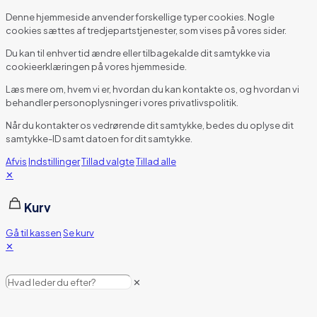
Denne hjemmeside anvender forskellige typer cookies. Nogle
cookies sættes af tredjepartstjenester, som vises på vores sider.
Du kan til enhver tid ændre eller tilbagekalde dit samtykke via
cookieerklæringen på vores hjemmeside.
Læs mere om, hvem vi er, hvordan du kan kontakte os, og hvordan vi
behandler personoplysninger i vores privatlivspolitik.
Når du kontakter os vedrørende dit samtykke, bedes du oplyse dit
samtykke-ID samt datoen for dit samtykke.
Afvis
Indstillinger
Tillad valgte
Tillad alle
✕
Kurv
Gå til kassen
Se kurv
✕
✕