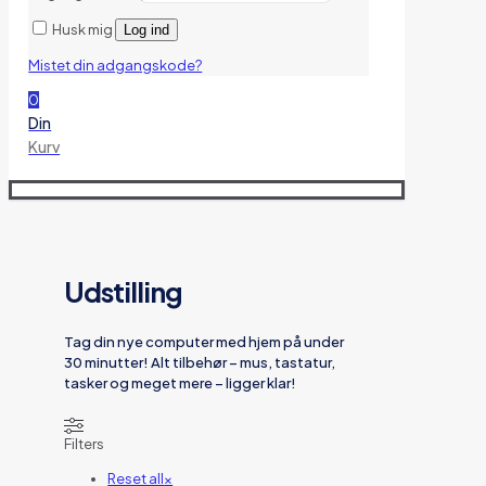
Husk mig
Log ind
Mistet din adgangskode?
0
Din
Kurv
Udstilling
Tag din nye computer med hjem på under
30 minutter! Alt tilbehør – mus, tastatur,
tasker og meget mere – ligger klar!
Filters
Reset all
×