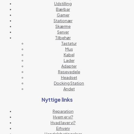
Udstilling
Bærbar
Gamer
Stationær
Skærme
Server
Tilbehør
Tastatur
Mus
Kabel
Lader
Adapter
Resevedele
Headset
Docking Station
Andet
Nyttige links
Reparation
Hvem er vi?
Hvad laver vi?
Erhverv
Handelsbetingelser