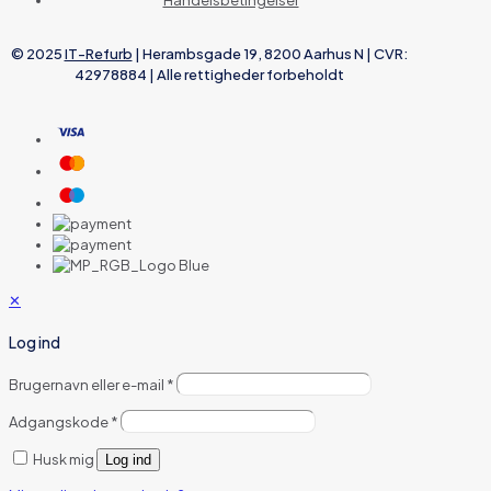
© 2025
IT-Refurb
| Herambsgade 19, 8200 Aarhus N | CVR:
42978884 | Alle rettigheder forbeholdt
✕
Log ind
Brugernavn eller e-mail
*
Adgangskode
*
Husk mig
Log ind