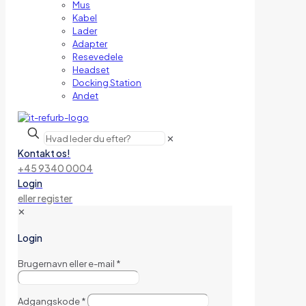
Mus
Kabel
Lader
Adapter
Resevedele
Headset
Docking Station
Andet
✕
Kontakt os!
+45 9340 0004
Login
eller register
✕
Login
Brugernavn eller e-mail
*
Adgangskode
*