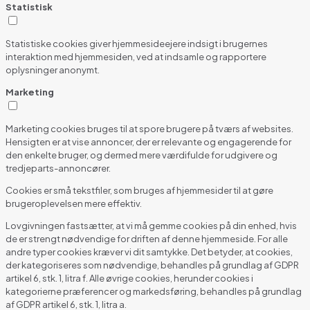
Statistisk
Statistiske cookies giver hjemmesideejere indsigt i brugernes
interaktion med hjemmesiden, ved at indsamle og rapportere
oplysninger anonymt.
Marketing
Marketing cookies bruges til at spore brugere på tværs af websites.
Hensigten er at vise annoncer, der er relevante og engagerende for
den enkelte bruger, og dermed mere værdifulde for udgivere og
tredjeparts-annoncører.
Cookies er små tekstfiler, som bruges af hjemmesider til at gøre
brugeroplevelsen mere effektiv.
Lovgivningen fastsætter, at vi må gemme cookies på din enhed, hvis
de er strengt nødvendige for driften af denne hjemmeside. For alle
andre typer cookies kræver vi dit samtykke. Det betyder, at cookies,
der kategoriseres som nødvendige, behandles på grundlag af GDPR
artikel 6, stk. 1, litra f. Alle øvrige cookies, herunder cookies i
kategorierne præferencer og markedsføring, behandles på grundlag
af GDPR artikel 6, stk. 1, litra a.