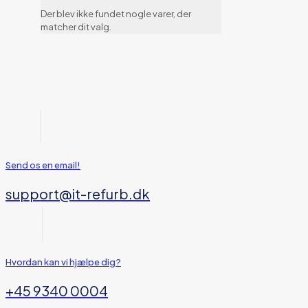
Der blev ikke fundet nogle varer, der
matcher dit valg.
Send os en email!
support@it-refurb.dk
Hvordan kan vi hjælpe dig?
+45 9340 0004