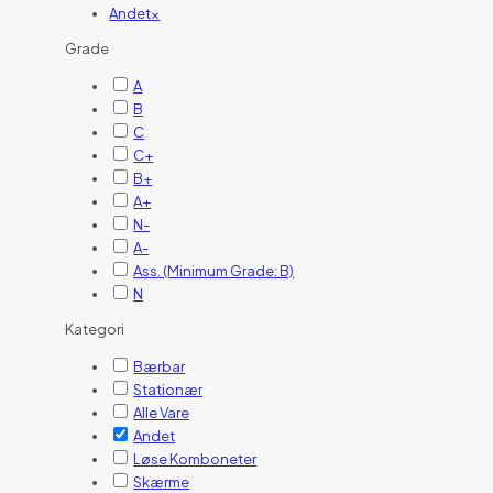
Andet
×
Grade
A
B
C
C+
B+
A+
N-
A-
Ass. (Minimum Grade: B)
N
Kategori
Bærbar
Stationær
Alle Vare
Andet
Løse Komboneter
Skærme