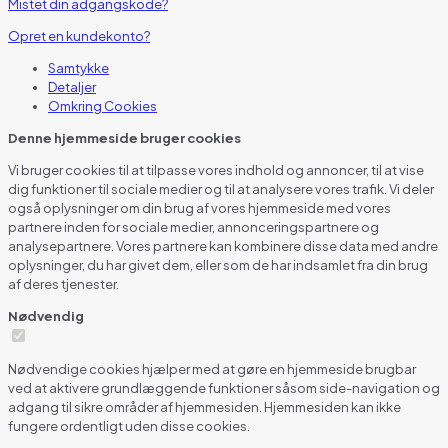
Mistet din adgangskode?
Opret en kundekonto?
Samtykke
Detaljer
Omkring
Cookies
Denne hjemmeside bruger cookies
Vi bruger cookies til at tilpasse vores indhold og annoncer, til at vise
dig funktioner til sociale medier og til at analysere vores trafik. Vi deler
også oplysninger om din brug af vores hjemmeside med vores
partnere inden for sociale medier, annonceringspartnere og
analysepartnere. Vores partnere kan kombinere disse data med andre
oplysninger, du har givet dem, eller som de har indsamlet fra din brug
af deres tjenester.
Nødvendig
Nødvendige cookies hjælper med at gøre en hjemmeside brugbar
ved at aktivere grundlæggende funktioner såsom side-navigation og
adgang til sikre områder af hjemmesiden. Hjemmesiden kan ikke
fungere ordentligt uden disse cookies.