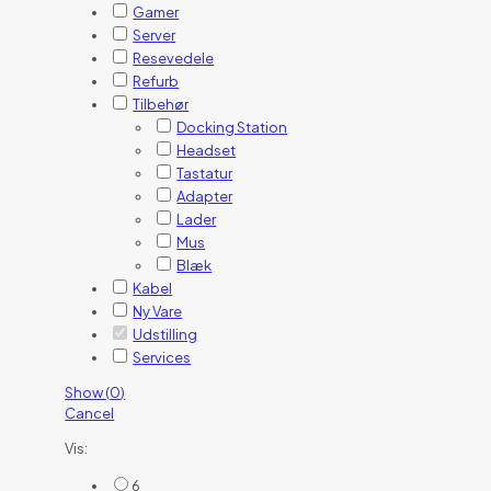
Gamer
Server
Resevedele
Refurb
Tilbehør
Docking Station
Headset
Tastatur
Adapter
Lader
Mus
Blæk
Kabel
Ny Vare
Udstilling
Services
Show
(
0
)
Cancel
Vis:
6