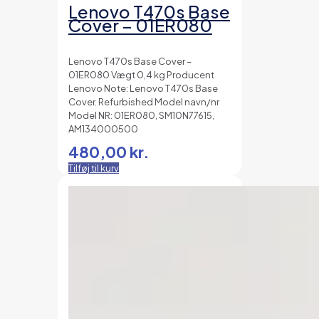
Lenovo T470s Base
Cover – 01ER080
Lenovo T470s Base Cover –
01ER080 Vægt 0,4 kg Producent
Lenovo Note: Lenovo T470s Base
Cover. Refurbished Model navn/nr
Model NR: 01ER080, SM10N77615,
AM134000500
480,00
kr.
Tilføj til kurv