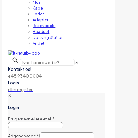
Mus
Kabel
Lader
Adapter
Resevedele
Headset
Docking Station
Andet
✕
Kontakt os!
+45 9340 0004
Login
eller register
✕
Login
Brugernavn eller e-mail
*
Adgangskode
*