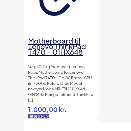
Motherboard til
Lenovo ThinkPad
T470 – 01HX648
Vægt 0,2 kg Producent Lenovo
Note: Motherboard for Lenovo
ThinkPad T470 + CMOS Batteri CPU:
i5-7300U Refurbished Model
navn/nr Model NR: FRU01HX648
01HX648 Kompatible med: ThinkPad
[…]
1.000,00
kr.
Tilføj til kurv