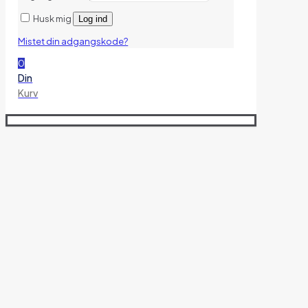
Husk mig
Log ind
Mistet din adgangskode?
0
Din
Kurv