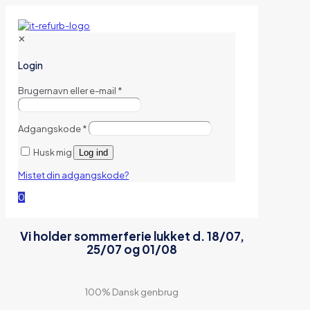
✕
Login
Brugernavn eller e-mail
*
Adgangskode
*
Husk mig
Log ind
Mistet din adgangskode?
0
Vi holder sommerferie lukket d. 18/07,
25/07 og 01/08
100% Dansk genbrug