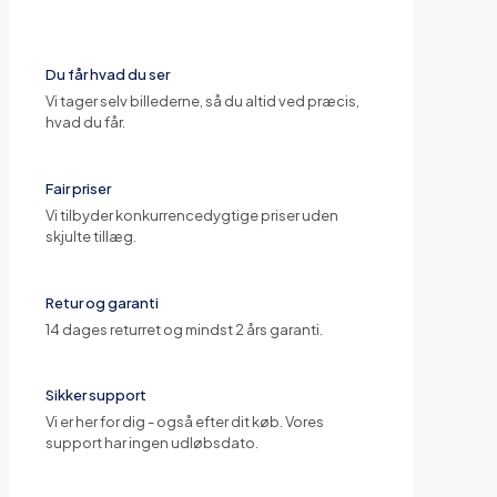
Du får hvad du ser
Vi tager selv billederne, så du altid ved præcis,
hvad du får.
Fair priser
Vi tilbyder konkurrencedygtige priser uden
skjulte tillæg.
Retur og garanti
14 dages returret og mindst 2 års garanti.
Sikker support
Vi er her for dig - også efter dit køb. Vores
support har ingen udløbsdato.