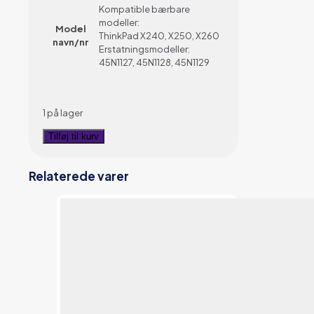
Kompatible bærbare
modeller:
Model
ThinkPad X240, X250, X260
navn/nr
Erstatningsmodeller:
45N1127, 45N1128, 45N1129
1 på lager
Lenovo
Tilføj til kurv
Lader
65W
Relaterede varer
-
7.9mm
x
5.5mm
Barrel
-
45n0119
antal