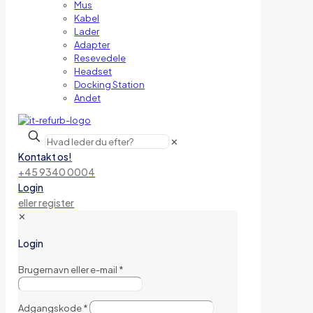
Mus
Kabel
Lader
Adapter
Resevedele
Headset
Docking Station
Andet
✕
Kontakt os!
+45 9340 0004
Login
eller register
✕
Login
Brugernavn eller e-mail
*
Adgangskode
*