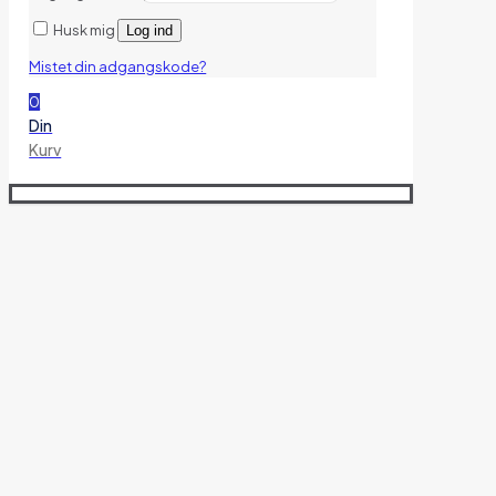
Husk mig
Log ind
Mistet din adgangskode?
0
Din
Kurv