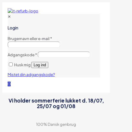
✕
Login
Brugernavn eller e-mail
*
Adgangskode
*
Husk mig
Log ind
Mistet din adgangskode?
0
Vi holder sommerferie lukket d. 18/07,
25/07 og 01/08
100% Dansk genbrug