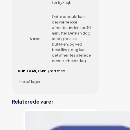
for trykfejl.
Dette produkt kan
desværre ikke
afhentes inden for 30
minutter. Det kan dog
Note
stadig beses i
butikken, og ved
bestilling i dag kan
det afhentes allerede
næste arbejdsdag.
Ikke på lager
Relaterede varer