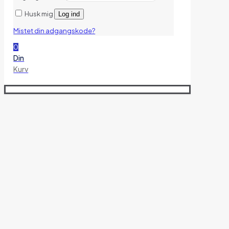
Husk mig
Log ind
Mistet din adgangskode?
0
Din
Kurv