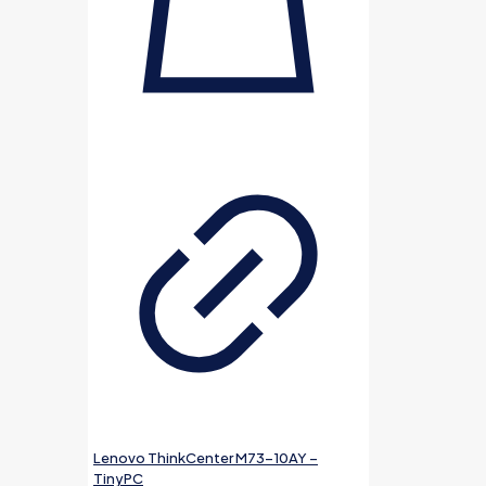
Lenovo ThinkCenter M73-10AY –
TinyPC