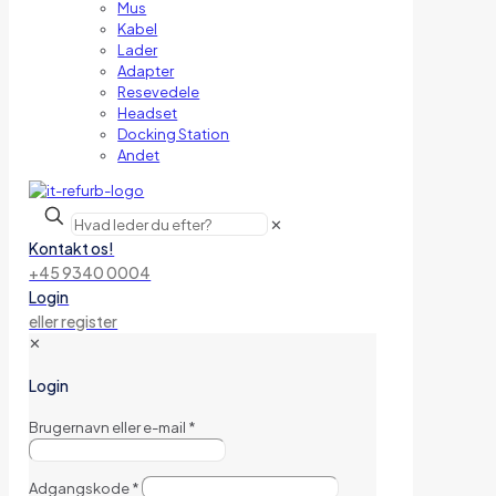
Mus
Kabel
Lader
Adapter
Resevedele
Headset
Docking Station
Andet
✕
Kontakt os!
+45 9340 0004
Login
eller register
✕
Login
Brugernavn eller e-mail
*
Adgangskode
*