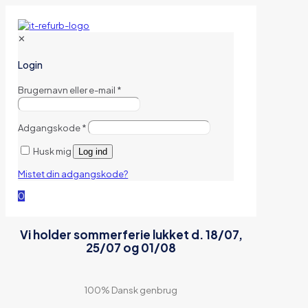
✕
Login
Brugernavn eller e-mail
*
Adgangskode
*
Husk mig
Log ind
Mistet din adgangskode?
0
Vi holder sommerferie lukket d. 18/07,
25/07 og 01/08
100% Dansk genbrug