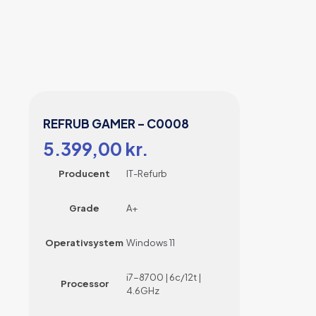
REFRUB GAMER – C0008
5.399,00
kr.
Producent
IT-Refurb
Grade
A+
Operativsystem
Windows 11
i7-8700 | 6c/12t |
Processor
4.6GHz