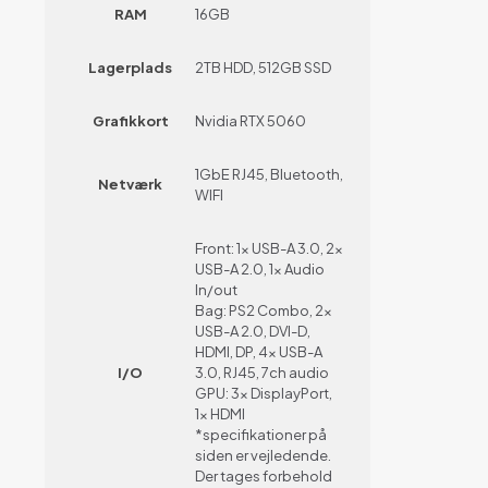
RAM
16GB
Lagerplads
2TB HDD, 512GB SSD
Grafikkort
Nvidia RTX 5060
1GbE RJ45, Bluetooth,
Netværk
WIFI
Front: 1x USB-A 3.0, 2x
USB-A 2.0, 1x Audio
In/out
Bag: PS2 Combo, 2x
USB-A 2.0, DVI-D,
HDMI, DP, 4x USB-A
I/O
3.0, RJ45, 7ch audio
GPU: 3x DisplayPort,
1x HDMI
*specifikationer på
siden er vejledende.
Der tages forbehold