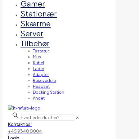
Gamer
Stationær
Skærme
Server
Tilbehør
Tastatur
Mus
Kabel
Lader
Adapter
Resevedele
Headset
Docking Station
Andet
✕
Kontakt os!
+45 9340 0004
Login