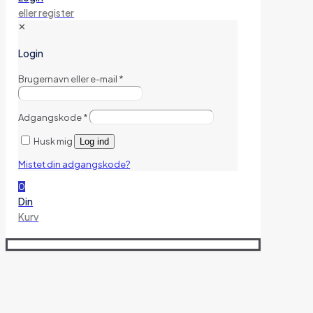
eller register
✕
Login
Brugernavn eller e-mail
*
Adgangskode
*
Husk mig
Log ind
Mistet din adgangskode?
0
Din
Kurv