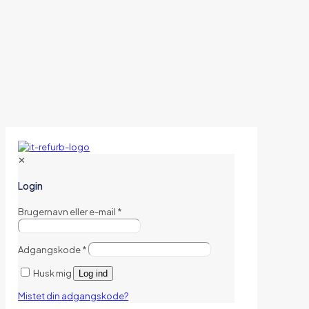
✕
Login
Brugernavn eller e-mail
*
Adgangskode
*
Husk mig
Log ind
Mistet din adgangskode?