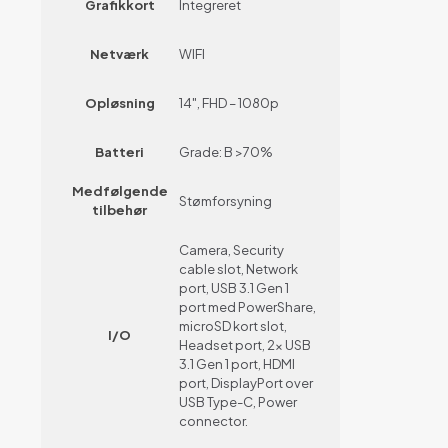
Grafikkort
Integreret
Netværk
WIFI
Opløsning
14", FHD – 1080p
Batteri
Grade: B >70%
Medfølgende
Stømforsyning
tilbehør
Camera, Security
cable slot, Network
port, USB 3.1 Gen 1
port med PowerShare,
microSD kort slot,
I/O
Headset port, 2x USB
3.1 Gen 1 port, HDMI
port, DisplayPort over
USB Type-C, Power
connector.