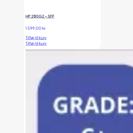
HP 280G2 – SFF
1.599,00
kr.
Tilføj til kurv
Tilføj til kurv