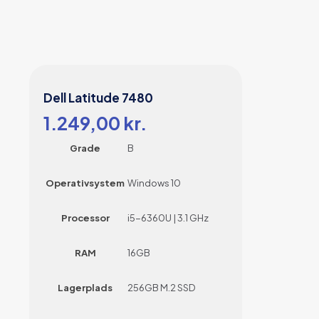
Dell Latitude 7480
1.249,00
kr.
Grade
B
Operativsystem
Windows 10
Processor
i5-6360U | 3.1 GHz
RAM
16GB
Lagerplads
256GB M.2 SSD