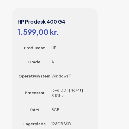
HP Prodesk 400 G4
1.599,00
kr.
Producent
HP
Grade
A
Operativsystem
Windows 11
i3-8100T | 4c/4t |
Processor
3.1GHz
RAM
8GB
Lagerplads
128GB SSD