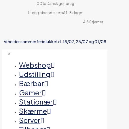
100% Dansk genbrug
Hurtig afsendelse på 1-3 dage
4.8 Stjerner
Vi holder sommerferie lukket d. 18/07, 25/07 og 01/08
✕
Webshop
Udstilling
Bærbar
Gamer
Stationær
Skærme
Server