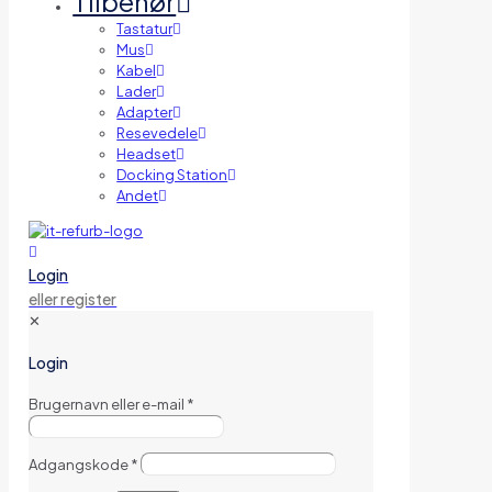
Tilbehør
Tastatur
Mus
Kabel
Lader
Adapter
Resevedele
Headset
Docking Station
Andet
Login
eller register
✕
Login
Brugernavn eller e-mail
*
Adgangskode
*