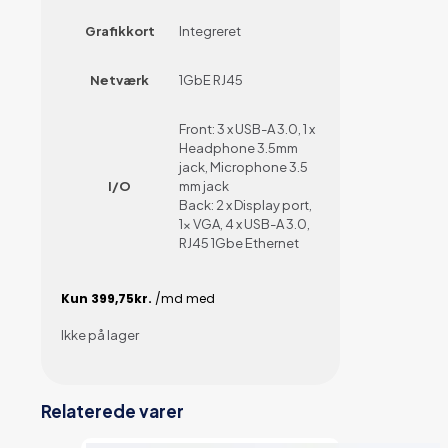
Grafikkort
Integreret
Netværk
1GbE RJ45
Front: 3 x USB-A 3.0, 1 x
Headphone 3.5mm
jack, Microphone 3.5
I/O
mm jack
Back: 2 x Display port,
1x VGA, 4 x USB-A 3.0,
RJ45 1Gbe Ethernet
Ikke på lager
Relaterede varer