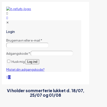
✕
Login
Brugernavn eller e-mail
*
Adgangskode
*
Husk mig
Log ind
Mistet din adgangskode?
0
Vi holder sommerferie lukket d. 18/07,
25/07 og 01/08