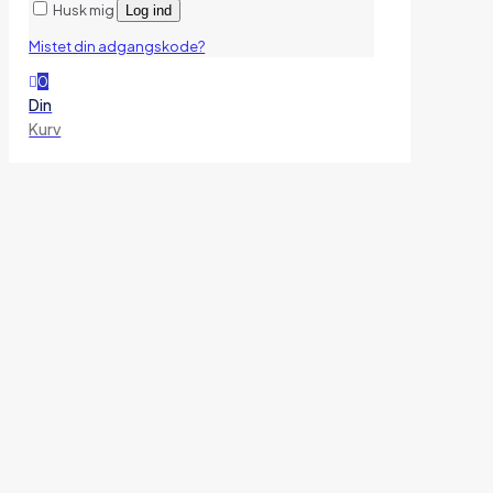
Husk mig
Log ind
Mistet din adgangskode?
0
Din
Kurv