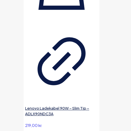
Lenovo Ladekabel 90W – Slim Tip –
ADLX90NDC3A
219,00
kr.