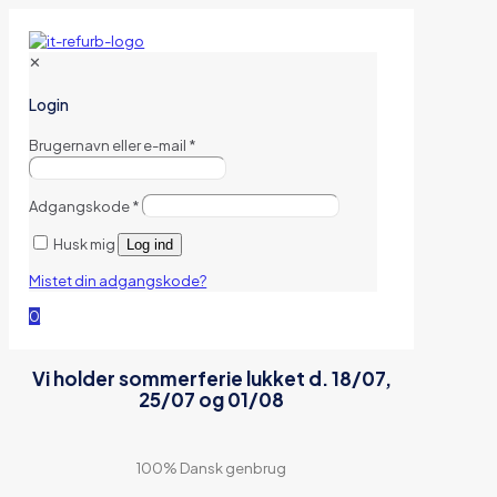
✕
Login
Brugernavn eller e-mail
*
Adgangskode
*
Husk mig
Log ind
Mistet din adgangskode?
0
Vi holder sommerferie lukket d. 18/07,
25/07 og 01/08
100% Dansk genbrug