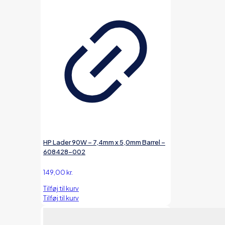
HP Lader 90W – 7,4mm x 5,0mm Barrel –
608428-002
149,00
kr.
Tilføj til kurv
Tilføj til kurv