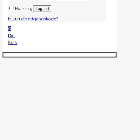
Husk mig
Log ind
Mistet din adgangskode?
0
Din
Kurv