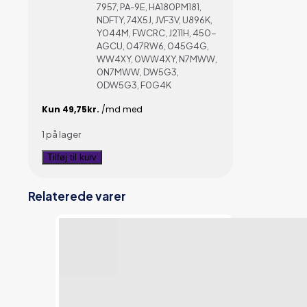
7957, PA-9E, HA180PM181,
NDFTY, 74X5J, JVF3V, U896K,
Y044M, FWCRC, J211H, 450-
AGCU, 047RW6, 045G4G,
WW4XY, 0WW4XY, N7MWW,
0N7MWW, DW5G3,
0DW5G3, F0G4K
1 på lager
Dell
Tilføj til kurv
Lader
180W
Relaterede varer
-
7.4mm
x
5.0mm
-
la180pm180
antal