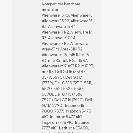
Kompatible bærbare
modeller:
Alienware 13 R3, Alienware 15,
Alienware 15 R2, Alienware 15
R3, Alienware 15 R4,
Alienware 17 R2, Alienware 17
R3, Alienware 17 R4,
Alienware 17 R5, Alienware
Area-51M, Area-51M R2,
Alienware m15, m15 R2, m15
R3, m15 R5, m15 R6, m15 R7,
Alienware m17, m17 R2, m17 R3,
m17 R5, Dell G3 15 (3500,
3579, 3590), Dell G3 17
(3779), Dell G5 15 (5510, 5511,
5520, 5521, 5525, 5587,
5590), Dell G7 15 (7588,
7590), Dell G7 16 (7620), Dell
G7 17 (7790), Inspiron 15
7000 (7577), Inspiron 5475
AIO, Inspiron 5477 AIO,
Inspiron 7775 AIO, Inspiron
7777 AIO, Latitude E5450,