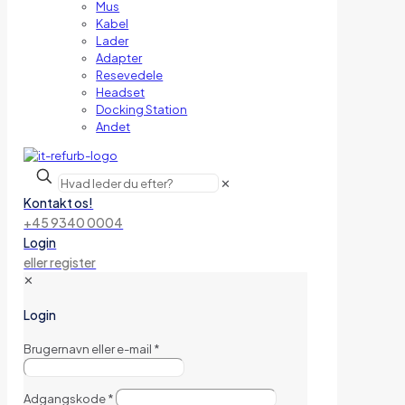
Mus
Kabel
Lader
Adapter
Resevedele
Headset
Docking Station
Andet
✕
Kontakt os!
+45 9340 0004
Login
eller register
✕
Login
Brugernavn eller e-mail
*
Adgangskode
*