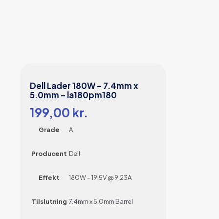
Dell Lader 180W – 7.4mm x
5.0mm – la180pm180
199,00
kr.
Grade
A
Producent
Dell
Effekt
180W – 19,5V @ 9,23A
Tilslutning
7.4mm x 5.0mm Barrel