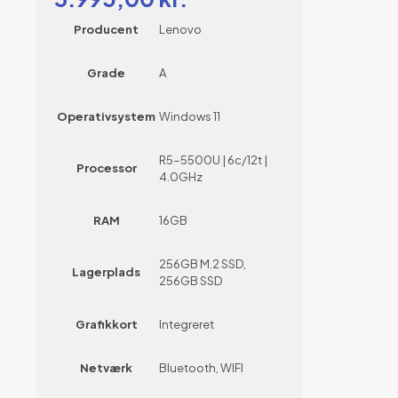
Producent
Lenovo
Grade
A
Operativsystem
Windows 11
R5-5500U | 6c/12t |
Processor
4.0GHz
RAM
16GB
256GB M.2 SSD,
Lagerplads
256GB SSD
Grafikkort
Integreret
Netværk
Bluetooth, WIFI