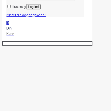
Husk mig
Log ind
Mistet din adgangskode?
0
Din
Kurv