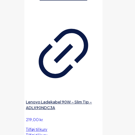
Lenovo Ladekabel 90W – Slim Tip –
ADLX90NDC3A
219,00
kr.
Tilføj til kurv