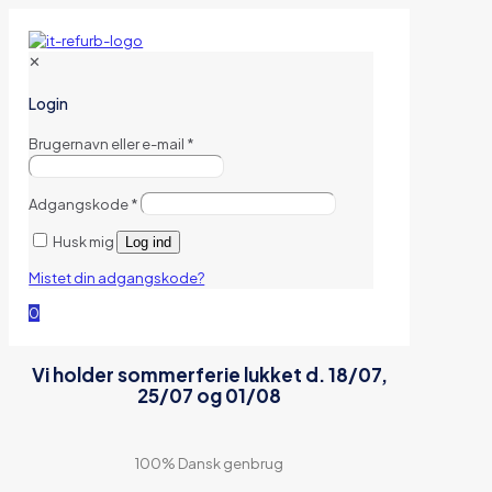
✕
Login
Brugernavn eller e-mail
*
Adgangskode
*
Husk mig
Log ind
Mistet din adgangskode?
0
Vi holder sommerferie lukket d. 18/07,
25/07 og 01/08
100% Dansk genbrug