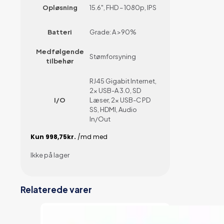
Opløsning
15.6", FHD – 1080p, IPS
Batteri
Grade: A >90%
Medfølgende
Stømforsyning
tilbehør
RJ45 Gigabit Internet,
2x USB-A 3.0, SD
I/O
Læser, 2x USB-C PD
SS, HDMI, Audio
In/Out
Ikke på lager
Relaterede varer