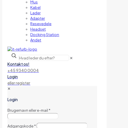
Mus
Kabel
Lader
Adapter
Resevedele
Headset
Docking Station
Andet
✕
Kontakt os!
+45 9340 0004
Login
eller register
✕
Login
Brugernavn eller e-mail
*
Adgangskode
*