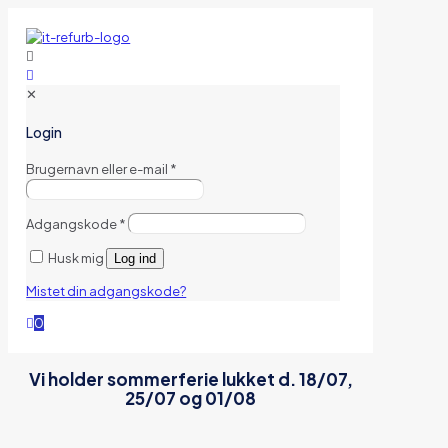
✕
Login
Brugernavn eller e-mail
*
Adgangskode
*
Husk mig
Log ind
Mistet din adgangskode?
0
Vi holder sommerferie lukket d. 18/07,
25/07 og 01/08