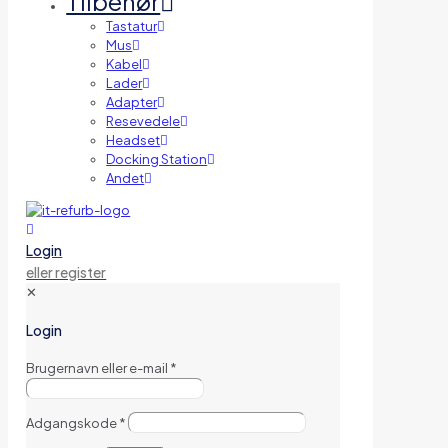
Tilbehør
Tastatur
Mus
Kabel
Lader
Adapter
Resevedele
Headset
Docking Station
Andet
Login
eller register
✕
Login
Brugernavn eller e-mail
*
Adgangskode
*