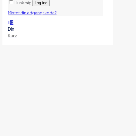
Husk mig
Log ind
Mistet din adgangskode?
0
Din
Kurv