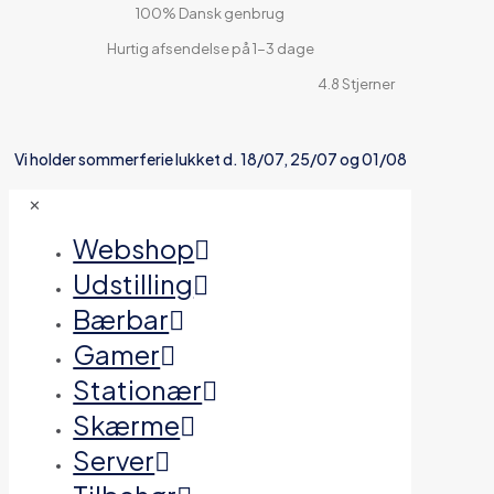
100% Dansk genbrug
Hurtig afsendelse på 1-3 dage
4.8 Stjerner
Vi holder sommerferie lukket d. 18/07, 25/07 og 01/08
✕
Webshop
Udstilling
Bærbar
Gamer
Stationær
Skærme
Server