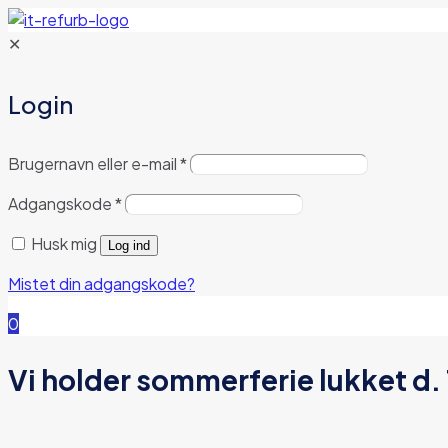
✕
Login
Brugernavn eller e-mail
*
Adgangskode
*
Husk mig
Log ind
Mistet din adgangskode?
0
Vi holder sommerferie lukket d.