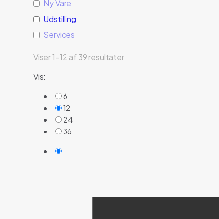
Ny Vare
Udstilling
Services
Viser 1–12 af 39 resultater
Vis:
6
12
24
36