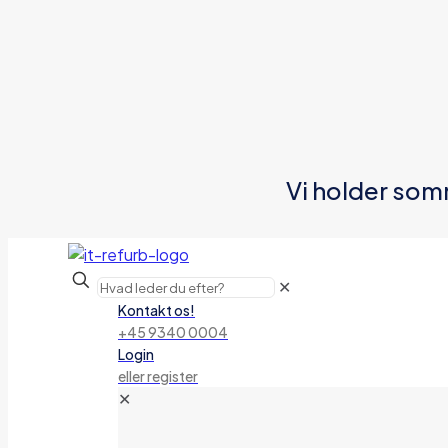
Vi holder som
✕
Kontakt os!
+45 9340 0004
Login
eller register
✕