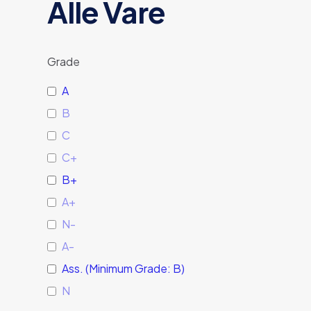
Alle Vare
Grade
A
B
C
C+
B+
A+
N-
A-
Ass. (Minimum Grade: B)
N