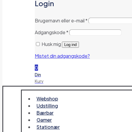
Login
Brugernavn eller e-mail
*
Adgangskode
*
Husk mig
Log ind
Mistet din adgangskode?
0
Din
Kurv
Webshop
Udstilling
Bærbar
Gamer
Stationær