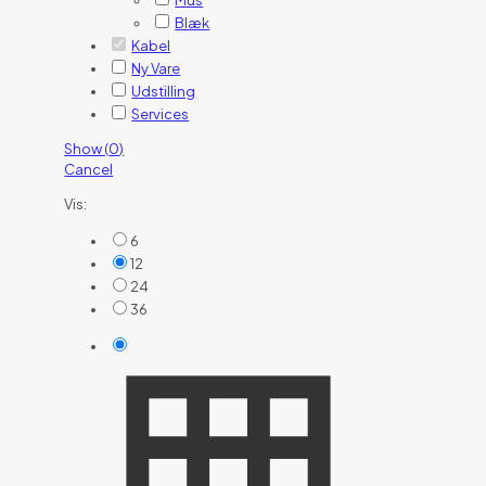
Mus
Blæk
Kabel
Ny Vare
Udstilling
Services
Show
(
0
)
Cancel
Vis:
6
12
24
36