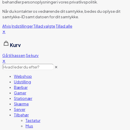
behandler personoplysninger i vores privatlivspolitik.
Når du kontakter os vedrørende dit samtykke, bedes du oplyse dit
samtykke-ID samt datoen for dit samtykke.
Afvis
Indstillinger
Tillad valgte
Tillad alle
✕
Kurv
Gå til kassen
Se kurv
✕
✕
Webshop
Udstilling
Bærbar
Gamer
Stationær
Skærme
Server
Tilbehør
Tastatur
Mus