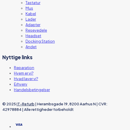
Tastatur
Mus
Kabel
Lader
Adapter
Resevedele
Headset
Docking Station
Andet
Nyttige links
Reparation
Hvem er vi?
Hvad laver vi?
Erhverv
Handelsbetingelser
© 2025
IT-Refurb
| Herambsgade 19, 8200 Aarhus N | CVR:
42978884 | Alle rettigheder forbeholdt