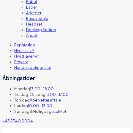
Kabel
Lader
Adapter
Resevedele
Headset
Docking Station
Andet
Reparation
Hvem er vi?
Hvad laver vi?
Erhverv
Handelsbetingelser
Åbningstider
Mandag
13.00 - 18.00
Tirsdag, Onsdag
13.00 - 17.00
Torsdag
Åben efter aftale
Lørdag
10.00 - 13.00
Søndag & Helligdage
Lukket
+45 9340 0004