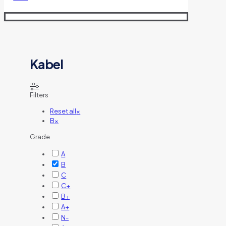
Kabel
Filters
Reset all
×
B
×
Grade
A
B
C
C+
B+
A+
N-