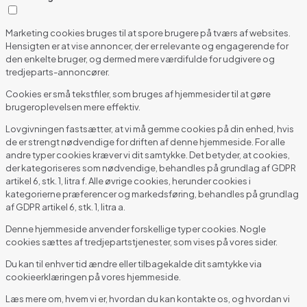
Marketing cookies bruges til at spore brugere på tværs af websites.
Hensigten er at vise annoncer, der er relevante og engagerende for
den enkelte bruger, og dermed mere værdifulde for udgivere og
tredjeparts-annoncører.
Cookies er små tekstfiler, som bruges af hjemmesider til at gøre
brugeroplevelsen mere effektiv.
Lovgivningen fastsætter, at vi må gemme cookies på din enhed, hvis
de er strengt nødvendige for driften af denne hjemmeside. For alle
andre typer cookies kræver vi dit samtykke. Det betyder, at cookies,
der kategoriseres som nødvendige, behandles på grundlag af GDPR
artikel 6, stk. 1, litra f. Alle øvrige cookies, herunder cookies i
kategorierne præferencer og markedsføring, behandles på grundlag
af GDPR artikel 6, stk. 1, litra a.
Denne hjemmeside anvender forskellige typer cookies. Nogle
cookies sættes af tredjepartstjenester, som vises på vores sider.
Du kan til enhver tid ændre eller tilbagekalde dit samtykke via
cookieerklæringen på vores hjemmeside.
Læs mere om, hvem vi er, hvordan du kan kontakte os, og hvordan vi