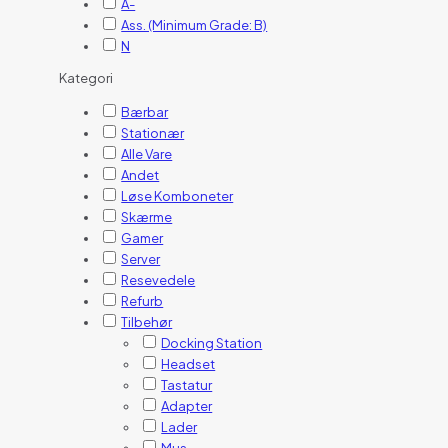
A-
Ass. (Minimum Grade: B)
N
Kategori
Bærbar
Stationær
Alle Vare
Andet
Løse Komboneter
Skærme
Gamer
Server
Resevedele
Refurb
Tilbehør
Docking Station
Headset
Tastatur
Adapter
Lader