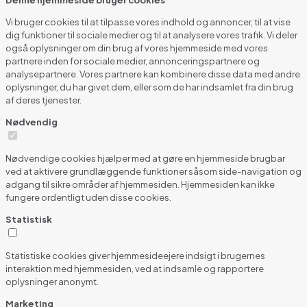
Vi bruger cookies til at tilpasse vores indhold og annoncer, til at vise
dig funktioner til sociale medier og til at analysere vores trafik. Vi deler
også oplysninger om din brug af vores hjemmeside med vores
partnere inden for sociale medier, annonceringspartnere og
analysepartnere. Vores partnere kan kombinere disse data med andre
oplysninger, du har givet dem, eller som de har indsamlet fra din brug
af deres tjenester.
Nødvendig
Nødvendige cookies hjælper med at gøre en hjemmeside brugbar
ved at aktivere grundlæggende funktioner såsom side-navigation og
adgang til sikre områder af hjemmesiden. Hjemmesiden kan ikke
fungere ordentligt uden disse cookies.
Statistisk
Statistiske cookies giver hjemmesideejere indsigt i brugernes
interaktion med hjemmesiden, ved at indsamle og rapportere
oplysninger anonymt.
Marketing