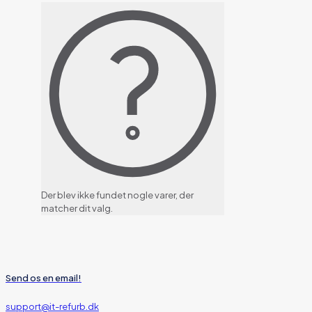
Der blev ikke fundet nogle varer, der
matcher dit valg.
Send os en email!
support@it-refurb.dk