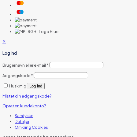
✕
Log ind
Brugernavn eller e-mail
*
Adgangskode
*
Husk mig
Log ind
Mistet din adgangskode?
Opret en kundekonto?
Samtykke
Detaljer
Omkring
Cookies
Denne hjemmeside bruger cookies