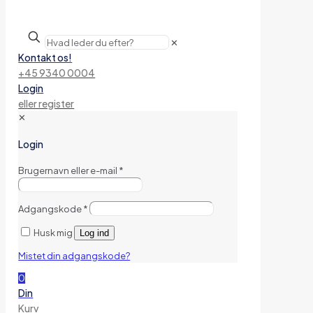
✕
Kontakt os!
+45 9340 0004
Login
eller register
✕
Login
Brugernavn eller e-mail
*
Adgangskode
*
Husk mig
Log ind
Mistet din adgangskode?
0
Din
Kurv