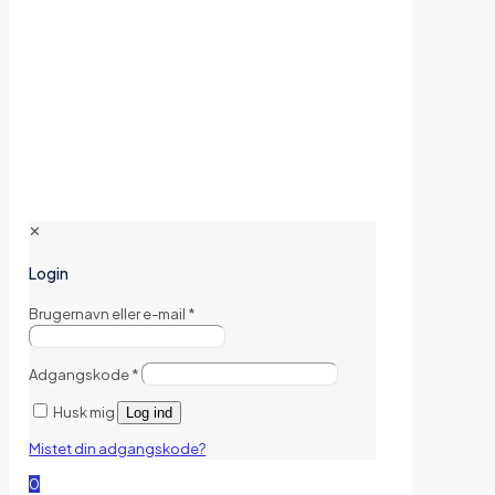
✕
Login
Brugernavn eller e-mail
*
Adgangskode
*
Husk mig
Log ind
Mistet din adgangskode?
0