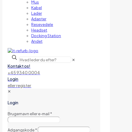
Mus
Kabel
Lader
Adapter
Resevedele
Headset
Docking Station
Andet
✕
Kontakt os!
+45 9340 0004
Login
eller register
✕
Login
Brugernavn eller e-mail
*
Adgangskode
*