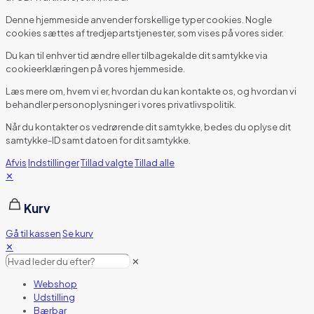
Denne hjemmeside anvender forskellige typer cookies. Nogle
cookies sættes af tredjepartstjenester, som vises på vores sider.
Du kan til enhver tid ændre eller tilbagekalde dit samtykke via
cookieerklæringen på vores hjemmeside.
Læs mere om, hvem vi er, hvordan du kan kontakte os, og hvordan vi
behandler personoplysninger i vores privatlivspolitik.
Når du kontakter os vedrørende dit samtykke, bedes du oplyse dit
samtykke-ID samt datoen for dit samtykke.
Afvis
Indstillinger
Tillad valgte
Tillad alle
✕
Kurv
Gå til kassen
Se kurv
✕
✕
Webshop
Udstilling
Bærbar