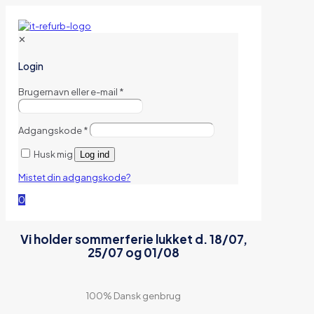
✕
Login
Brugernavn eller e-mail
*
Adgangskode
*
Husk mig
Log ind
Mistet din adgangskode?
0
Vi holder sommerferie lukket d. 18/07,
25/07 og 01/08
100% Dansk genbrug