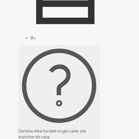
B+
Der blev ikke fundet nogle varer, der
matcher dit valg.