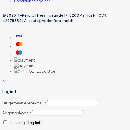
Handelsbetingelser
© 2025
IT-Refurb
| Herambsgade 19, 8200 Aarhus N | CVR:
42978884 | Alle rettigheder forbeholdt
✕
Log ind
Brugernavn eller e-mail
*
Adgangskode
*
Husk mig
Log ind