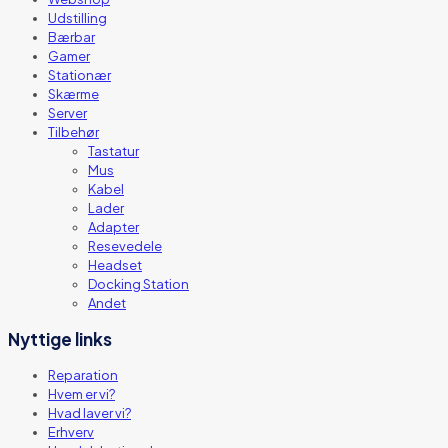
Udstilling
Bærbar
Gamer
Stationær
Skærme
Server
Tilbehør
Tastatur
Mus
Kabel
Lader
Adapter
Resevedele
Headset
Docking Station
Andet
Nyttige links
Reparation
Hvem er vi?
Hvad laver vi?
Erhverv