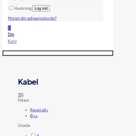
Husk mig
Log ind
Mistet din adgangskode?
0
Din
Kurv
Kabel
Filters
Reset all
×
B+
×
Grade
A