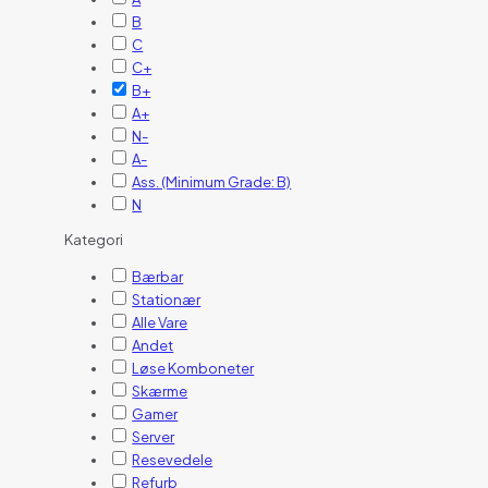
B
C
C+
B+
A+
N-
A-
Ass. (Minimum Grade: B)
N
Kategori
Bærbar
Stationær
Alle Vare
Andet
Løse Komboneter
Skærme
Gamer
Server
Resevedele
Refurb