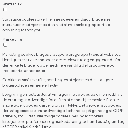
Statistisk
Statistiske cookies giver hjemmesideejere indsigt i brugernes
interaktion med hjemmesiden, ved at indsamle og rapportere
oplysninger anonymt.
Marketing
Marketing cookies bruges til at spore brugere på tværs af websites.
Hensigten er at vise annoncer, der er relevante og engagerende for
den enkelte bruger, og dermed mere værdifulde for udgivere og
tredjeparts-annoncører.
Cookies er små tekstfiler, som bruges af hjemmesider til at gøre
brugeroplevelsen mere effektiv.
Lovgivningen fastsætter, at vi må gemme cookies på din enhed, hvis
de er strengt nødvendige for driften af denne hjemmeside. For alle
andre typer cookies kræver vi dit samtykke. Det betyder, at cookies,
der kategoriseres som nødvendige, behandles på grundlag af GDPR
artikel 6, stk. 1, litra f. Alle øvrige cookies, herunder cookies i
kategorierne præferencer og markedsføring, behandles på grundlag
af GDPR artikel 6, stk. 1, litra a.