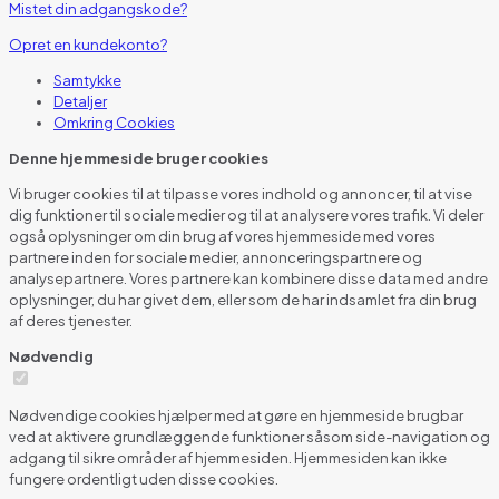
Mistet din adgangskode?
Opret en kundekonto?
Samtykke
Detaljer
Omkring
Cookies
Denne hjemmeside bruger cookies
Vi bruger cookies til at tilpasse vores indhold og annoncer, til at vise
dig funktioner til sociale medier og til at analysere vores trafik. Vi deler
også oplysninger om din brug af vores hjemmeside med vores
partnere inden for sociale medier, annonceringspartnere og
analysepartnere. Vores partnere kan kombinere disse data med andre
oplysninger, du har givet dem, eller som de har indsamlet fra din brug
af deres tjenester.
Nødvendig
Nødvendige cookies hjælper med at gøre en hjemmeside brugbar
ved at aktivere grundlæggende funktioner såsom side-navigation og
adgang til sikre områder af hjemmesiden. Hjemmesiden kan ikke
fungere ordentligt uden disse cookies.