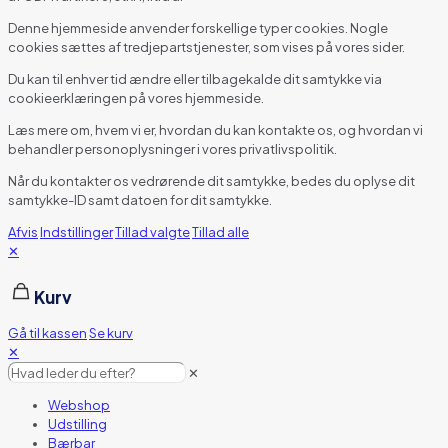
Denne hjemmeside anvender forskellige typer cookies. Nogle
cookies sættes af tredjepartstjenester, som vises på vores sider.
Du kan til enhver tid ændre eller tilbagekalde dit samtykke via
cookieerklæringen på vores hjemmeside.
Læs mere om, hvem vi er, hvordan du kan kontakte os, og hvordan vi
behandler personoplysninger i vores privatlivspolitik.
Når du kontakter os vedrørende dit samtykke, bedes du oplyse dit
samtykke-ID samt datoen for dit samtykke.
Afvis
Indstillinger
Tillad valgte
Tillad alle
✕
Kurv
Gå til kassen
Se kurv
✕
✕
Webshop
Udstilling
Bærbar