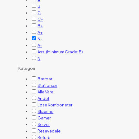
B
C
C+
B+
A+
N-
A-
Ass. (Minimum Grade: B)
N
Kategori
Bærbar
Stationær
Alle Vare
Andet
Løse Komboneter
Skærme
Gamer
Server
Resevedele
Refurb