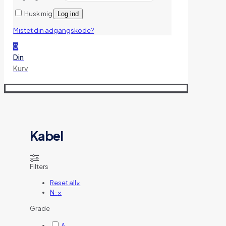
Husk mig
Log ind
Mistet din adgangskode?
0
Din
Kurv
Kabel
Filters
Reset all
×
N-
×
Grade
A