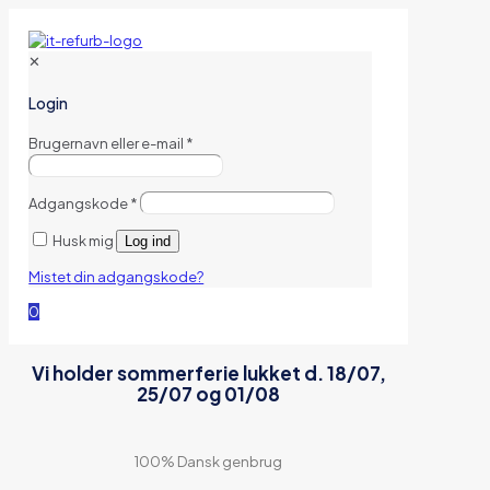
✕
Login
Brugernavn eller e-mail
*
Adgangskode
*
Husk mig
Log ind
Mistet din adgangskode?
0
Vi holder sommerferie lukket d. 18/07,
25/07 og 01/08
100% Dansk genbrug