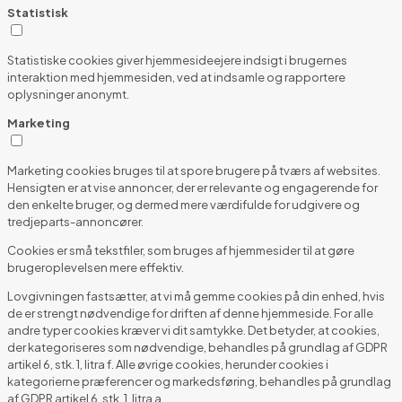
Statistisk
Statistiske cookies giver hjemmesideejere indsigt i brugernes
interaktion med hjemmesiden, ved at indsamle og rapportere
oplysninger anonymt.
Marketing
Marketing cookies bruges til at spore brugere på tværs af websites.
Hensigten er at vise annoncer, der er relevante og engagerende for
den enkelte bruger, og dermed mere værdifulde for udgivere og
tredjeparts-annoncører.
Cookies er små tekstfiler, som bruges af hjemmesider til at gøre
brugeroplevelsen mere effektiv.
Lovgivningen fastsætter, at vi må gemme cookies på din enhed, hvis
de er strengt nødvendige for driften af denne hjemmeside. For alle
andre typer cookies kræver vi dit samtykke. Det betyder, at cookies,
der kategoriseres som nødvendige, behandles på grundlag af GDPR
artikel 6, stk. 1, litra f. Alle øvrige cookies, herunder cookies i
kategorierne præferencer og markedsføring, behandles på grundlag
af GDPR artikel 6, stk. 1, litra a.