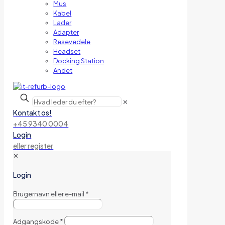
Mus
Kabel
Lader
Adapter
Resevedele
Headset
Docking Station
Andet
✕
Kontakt os!
+45 9340 0004
Login
eller register
✕
Login
Brugernavn eller e-mail
*
Adgangskode
*