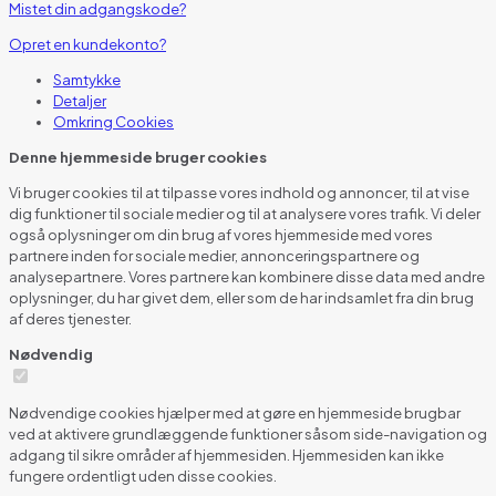
Mistet din adgangskode?
Opret en kundekonto?
Samtykke
Detaljer
Omkring
Cookies
Denne hjemmeside bruger cookies
Vi bruger cookies til at tilpasse vores indhold og annoncer, til at vise
dig funktioner til sociale medier og til at analysere vores trafik. Vi deler
også oplysninger om din brug af vores hjemmeside med vores
partnere inden for sociale medier, annonceringspartnere og
analysepartnere. Vores partnere kan kombinere disse data med andre
oplysninger, du har givet dem, eller som de har indsamlet fra din brug
af deres tjenester.
Nødvendig
Nødvendige cookies hjælper med at gøre en hjemmeside brugbar
ved at aktivere grundlæggende funktioner såsom side-navigation og
adgang til sikre områder af hjemmesiden. Hjemmesiden kan ikke
fungere ordentligt uden disse cookies.