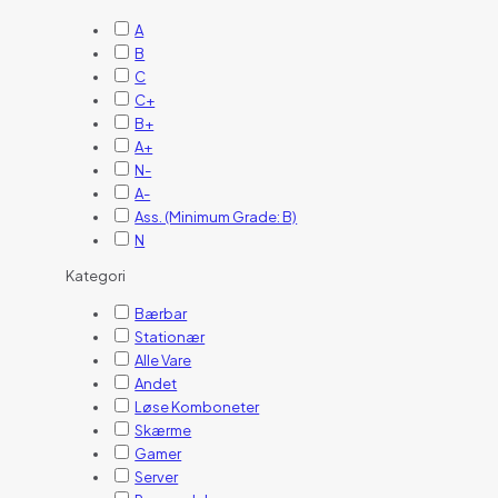
A
B
C
C+
B+
A+
N-
A-
Ass. (Minimum Grade: B)
N
Kategori
Bærbar
Stationær
Alle Vare
Andet
Løse Komboneter
Skærme
Gamer
Server