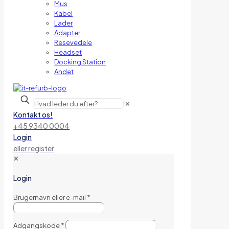
Mus
Kabel
Lader
Adapter
Resevedele
Headset
Docking Station
Andet
✕
Kontakt os!
+45 9340 0004
Login
eller register
✕
Login
Brugernavn eller e-mail
*
Adgangskode
*