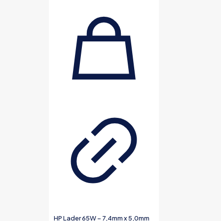
HP Lader 65W – 7,4mm x 5,0mm