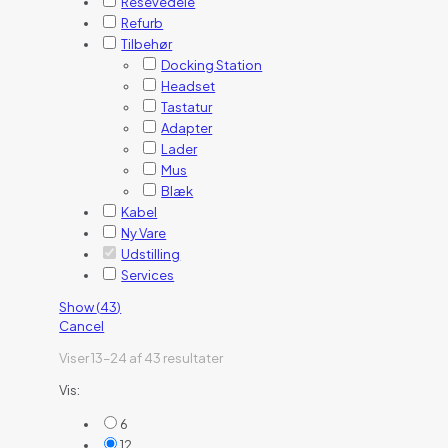
Resevedele
Refurb
Tilbehør
Docking Station
Headset
Tastatur
Adapter
Lader
Mus
Blæk
Kabel
Ny Vare
Udstilling
Services
Show
(
43
)
Cancel
Viser 13–24 af 43 resultater
Vis:
6
12