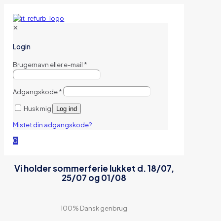
✕
Login
Brugernavn eller e-mail
*
Adgangskode
*
Husk mig
Log ind
Mistet din adgangskode?
0
Vi holder sommerferie lukket d. 18/07,
25/07 og 01/08
100% Dansk genbrug