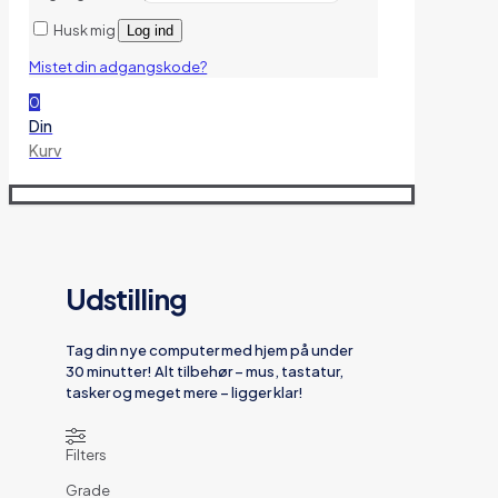
Husk mig
Log ind
Mistet din adgangskode?
0
Din
Kurv
Udstilling
Tag din nye computer med hjem på under
30 minutter! Alt tilbehør – mus, tastatur,
tasker og meget mere – ligger klar!
Filters
Grade